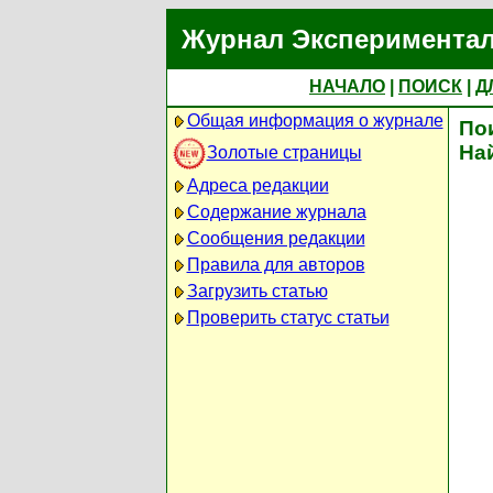
Журнал Экспериментал
НАЧАЛО
|
ПОИСК
|
Д
Общая информация о журнале
По
На
Золотые страницы
Адреса редакции
Содержание журнала
Сообщения редакции
Правила для авторов
Загрузить статью
Проверить статус статьи