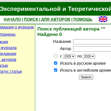
Экспериментальной и Теоретическо
НАЧАЛО
|
ПОИСК
|
ДЛЯ АВТОРОВ
|
ПОМОЩЬ
рмация о журнале
Поиск публикаций автора ""
Найдено 0
страницы
Название
кции
 журнала
Автор
редакции
с
по
 авторов
Искать в русском архиве
атью
Искать в английском архив
атус статьи