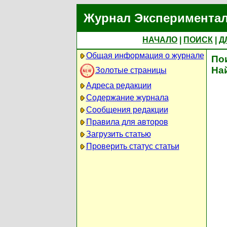
Журнал Экспериментал
НАЧАЛО
|
ПОИСК
|
Д
Общая информация о журнале
По
На
Золотые страницы
Адреса редакции
Содержание журнала
Сообщения редакции
Правила для авторов
Загрузить статью
Проверить статус статьи