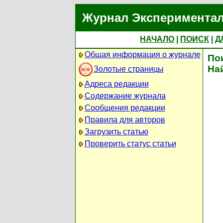
Журнал Экспериментал
НАЧАЛО
|
ПОИСК
|
Д
Общая информация о журнале
По
На
Золотые страницы
Адреса редакции
Содержание журнала
Сообщения редакции
Правила для авторов
Загрузить статью
Проверить статус статьи