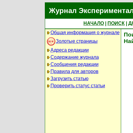
Журнал Экспериментал
НАЧАЛО
|
ПОИСК
|
Д
Общая информация о журнале
По
На
Золотые страницы
Адреса редакции
Содержание журнала
Сообщения редакции
Правила для авторов
Загрузить статью
Проверить статус статьи