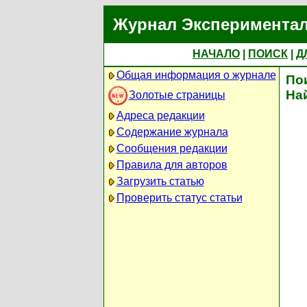
Журнал Экспериментал
НАЧАЛО
|
ПОИСК
|
Д
Общая информация о журнале
По
На
Золотые страницы
Адреса редакции
Содержание журнала
Сообщения редакции
Правила для авторов
Загрузить статью
Проверить статус статьи