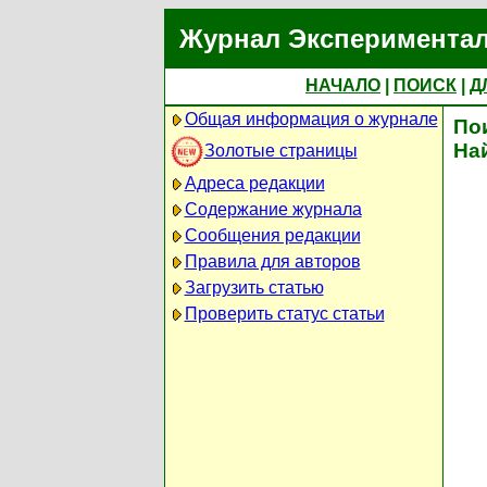
Журнал Экспериментал
НАЧАЛО
|
ПОИСК
|
Д
Общая информация о журнале
По
На
Золотые страницы
Адреса редакции
Содержание журнала
Сообщения редакции
Правила для авторов
Загрузить статью
Проверить статус статьи