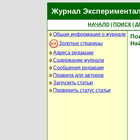
Журнал Экспериментал
НАЧАЛО
|
ПОИСК
|
Д
Общая информация о журнале
По
На
Золотые страницы
Адреса редакции
Содержание журнала
Сообщения редакции
Правила для авторов
Загрузить статью
Проверить статус статьи