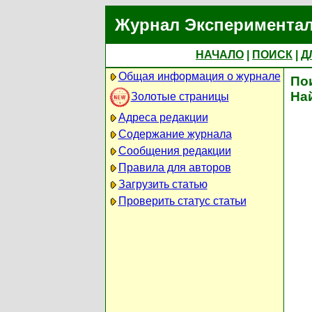
Журнал Экспериментал
НАЧАЛО
|
ПОИСК
|
Д
Общая информация о журнале
По
На
Золотые страницы
Адреса редакции
Содержание журнала
Сообщения редакции
Правила для авторов
Загрузить статью
Проверить статус статьи