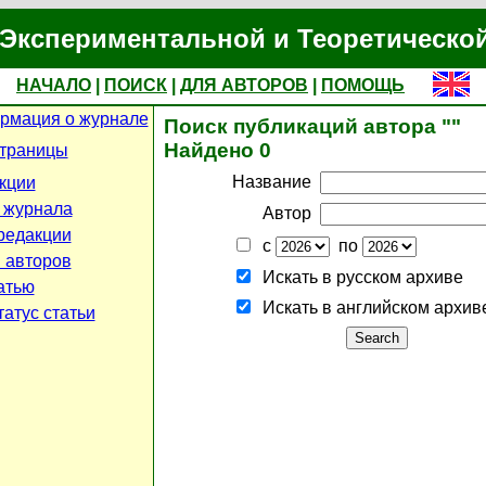
Экспериментальной и Теоретическо
НАЧАЛО
|
ПОИСК
|
ДЛЯ АВТОРОВ
|
ПОМОЩЬ
рмация о журнале
Поиск публикаций автора ""
Найдено 0
страницы
Название
кции
 журнала
Автор
редакции
с
по
 авторов
Искать в русском архиве
атью
Искать в английском архив
атус статьи