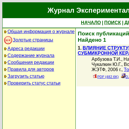
Журнал Экспериментал
НАЧАЛО
|
ПОИСК
|
Д
Общая информация о журнале
Поиск публикаций
Найдено 1
Золотые страницы
1.
ВЛИЯНИЕ СТРУКТ
Адреса редакции
СУБМИКРОННОЙ КЕР
Содержание журнала
Арбузова Т.И.
,
На
Сообщения редакции
Чукалкин Ю.Г.
,
Во
Правила для авторов
ЖЭТФ, 2006 г.,
То
Загрузить статью
PDF (482.6K)
D
Проверить статус статьи