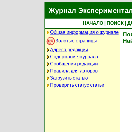
Журнал Экспериментал
НАЧАЛО
|
ПОИСК
|
Д
Общая информация о журнале
По
На
Золотые страницы
Адреса редакции
Содержание журнала
Сообщения редакции
Правила для авторов
Загрузить статью
Проверить статус статьи