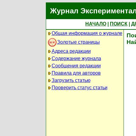
Журнал Экспериментал
НАЧАЛО
|
ПОИСК
|
Д
Общая информация о журнале
По
На
Золотые страницы
Адреса редакции
Содержание журнала
Сообщения редакции
Правила для авторов
Загрузить статью
Проверить статус статьи