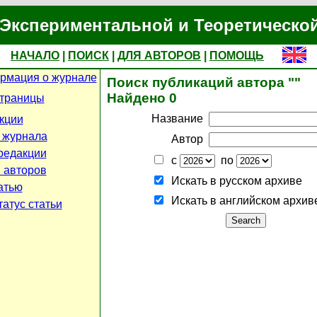
Экспериментальной и Теоретическо
НАЧАЛО
|
ПОИСК
|
ДЛЯ АВТОРОВ
|
ПОМОЩЬ
рмация о журнале
Поиск публикаций автора ""
Найдено 0
страницы
Название
кции
 журнала
Автор
редакции
с
по
 авторов
Искать в русском архиве
атью
Искать в английском архив
атус статьи