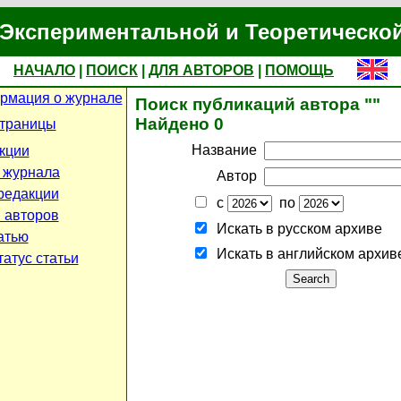
Экспериментальной и Теоретическо
НАЧАЛО
|
ПОИСК
|
ДЛЯ АВТОРОВ
|
ПОМОЩЬ
рмация о журнале
Поиск публикаций автора ""
Найдено 0
страницы
Название
кции
 журнала
Автор
редакции
с
по
 авторов
Искать в русском архиве
атью
Искать в английском архив
атус статьи