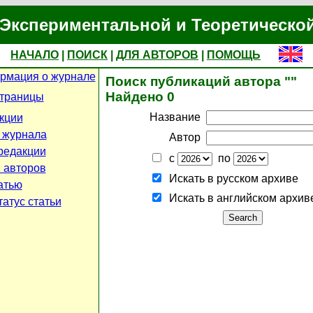
Экспериментальной и Теоретическо
НАЧАЛО
|
ПОИСК
|
ДЛЯ АВТОРОВ
|
ПОМОЩЬ
рмация о журнале
Поиск публикаций автора ""
Найдено 0
страницы
Название
кции
 журнала
Автор
редакции
с
по
 авторов
Искать в русском архиве
атью
Искать в английском архив
атус статьи