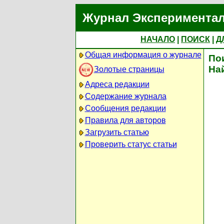
Журнал Экспериментал
НАЧАЛО
|
ПОИСК
|
Д
Общая информация о журнале
По
На
Золотые страницы
Адреса редакции
Содержание журнала
Сообщения редакции
Правила для авторов
Загрузить статью
Проверить статус статьи