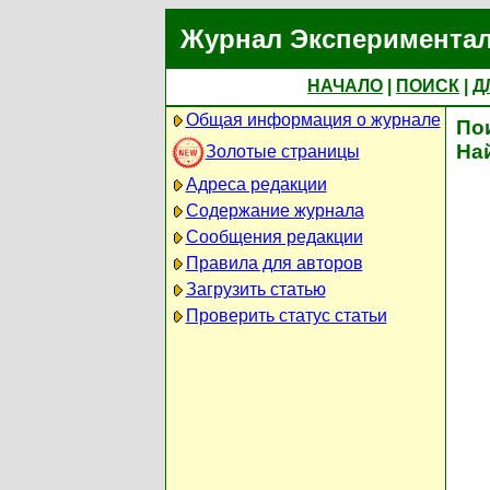
Журнал Экспериментал
НАЧАЛО
|
ПОИСК
|
Д
Общая информация о журнале
По
На
Золотые страницы
Адреса редакции
Содержание журнала
Сообщения редакции
Правила для авторов
Загрузить статью
Проверить статус статьи