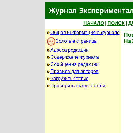
Журнал Экспериментал
НАЧАЛО
|
ПОИСК
|
Д
Общая информация о журнале
По
На
Золотые страницы
Адреса редакции
Содержание журнала
Сообщения редакции
Правила для авторов
Загрузить статью
Проверить статус статьи