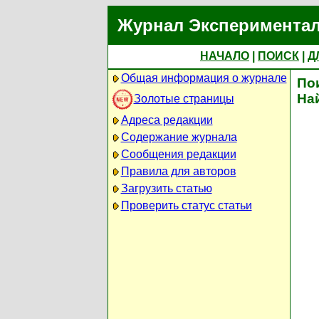
Журнал Экспериментал
НАЧАЛО
|
ПОИСК
|
Д
Общая информация о журнале
По
На
Золотые страницы
Адреса редакции
Содержание журнала
Сообщения редакции
Правила для авторов
Загрузить статью
Проверить статус статьи