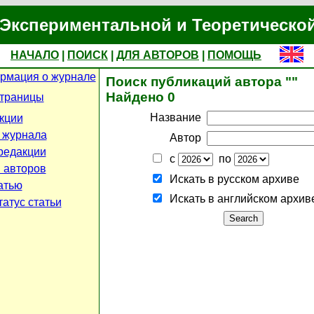
Экспериментальной и Теоретическо
НАЧАЛО
|
ПОИСК
|
ДЛЯ АВТОРОВ
|
ПОМОЩЬ
рмация о журнале
Поиск публикаций автора ""
Найдено 0
страницы
Название
кции
 журнала
Автор
редакции
с
по
 авторов
Искать в русском архиве
атью
Искать в английском архив
атус статьи