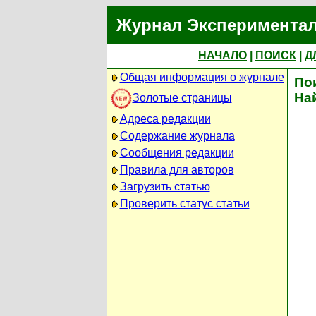
Журнал Экспериментал
НАЧАЛО
|
ПОИСК
|
Д
Общая информация о журнале
По
На
Золотые страницы
Адреса редакции
Содержание журнала
Сообщения редакции
Правила для авторов
Загрузить статью
Проверить статус статьи