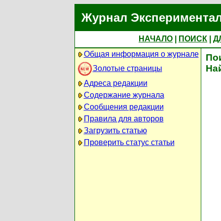
Журнал Экспериментал
НАЧАЛО
|
ПОИСК
|
Д
Общая информация о журнале
По
На
Золотые страницы
Адреса редакции
Содержание журнала
Сообщения редакции
Правила для авторов
Загрузить статью
Проверить статус статьи