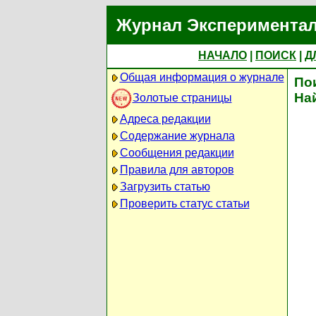
Журнал Экспериментал
НАЧАЛО
|
ПОИСК
|
Д
Общая информация о журнале
По
На
Золотые страницы
Адреса редакции
Содержание журнала
Сообщения редакции
Правила для авторов
Загрузить статью
Проверить статус статьи