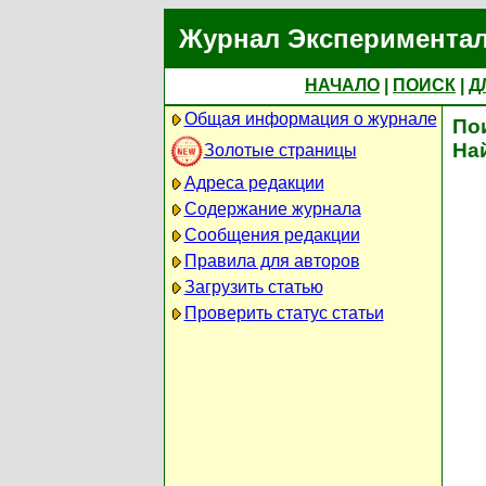
Журнал Экспериментал
НАЧАЛО
|
ПОИСК
|
Д
Общая информация о журнале
По
На
Золотые страницы
Адреса редакции
Содержание журнала
Сообщения редакции
Правила для авторов
Загрузить статью
Проверить статус статьи