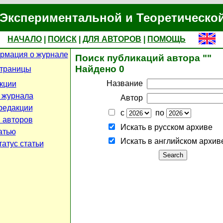
Экспериментальной и Теоретическо
НАЧАЛО
|
ПОИСК
|
ДЛЯ АВТОРОВ
|
ПОМОЩЬ
рмация о журнале
Поиск публикаций автора ""
Найдено 0
страницы
Название
кции
 журнала
Автор
редакции
с
по
 авторов
Искать в русском архиве
атью
Искать в английском архив
атус статьи