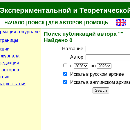
Экспериментальной и Теоретическо
НАЧАЛО
|
ПОИСК
|
ДЛЯ АВТОРОВ
|
ПОМОЩЬ
рмация о журнале
Поиск публикаций автора ""
Найдено 0
страницы
Название
кции
 журнала
Автор
редакции
с
по
 авторов
Искать в русском архиве
атью
Искать в английском архив
атус статьи