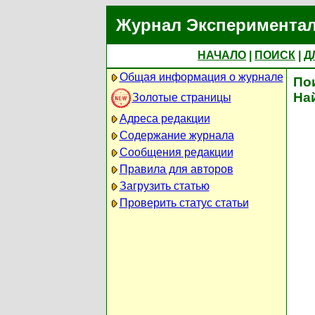
Журнал Экспериментал
НАЧАЛО
|
ПОИСК
|
Д
Общая информация о журнале
По
На
Золотые страницы
Адреса редакции
Содержание журнала
Сообщения редакции
Правила для авторов
Загрузить статью
Проверить статус статьи