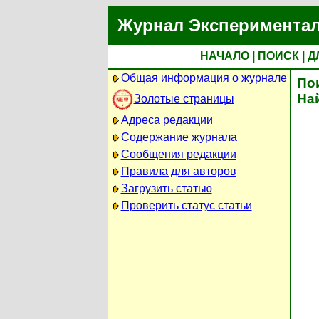
Журнал Экспериментал
НАЧАЛО
|
ПОИСК
|
Д
Общая информация о журнале
По
На
Золотые страницы
Адреса редакции
Содержание журнала
Сообщения редакции
Правила для авторов
Загрузить статью
Проверить статус статьи