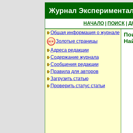
Журнал Экспериментал
НАЧАЛО
|
ПОИСК
|
Д
Общая информация о журнале
По
На
Золотые страницы
Адреса редакции
Содержание журнала
Сообщения редакции
Правила для авторов
Загрузить статью
Проверить статус статьи