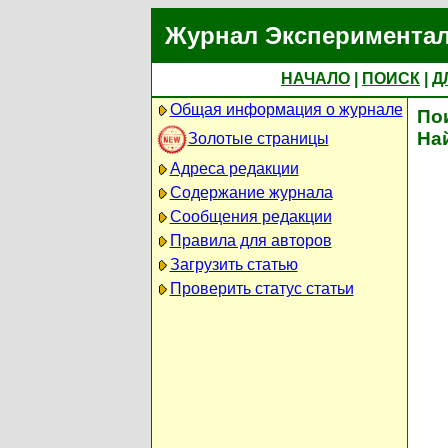
Журнал Экспериментал
НАЧАЛО
|
ПОИСК
|
Д
Общая информация о журнале
По
На
Золотые страницы
Адреса редакции
Содержание журнала
Сообщения редакции
Правила для авторов
Загрузить статью
Проверить статус статьи