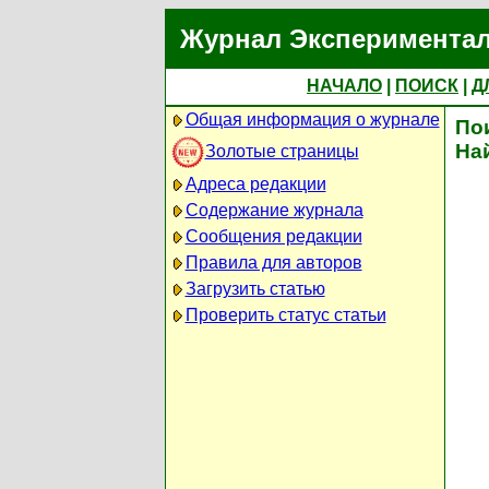
Журнал Экспериментал
НАЧАЛО
|
ПОИСК
|
Д
Общая информация о журнале
По
На
Золотые страницы
Адреса редакции
Содержание журнала
Сообщения редакции
Правила для авторов
Загрузить статью
Проверить статус статьи