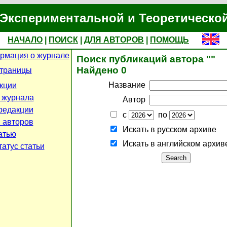
Экспериментальной и Теоретическо
НАЧАЛО
|
ПОИСК
|
ДЛЯ АВТОРОВ
|
ПОМОЩЬ
рмация о журнале
Поиск публикаций автора ""
Найдено 0
страницы
Название
кции
 журнала
Автор
редакции
с
по
 авторов
Искать в русском архиве
атью
Искать в английском архив
атус статьи