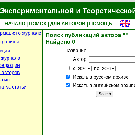
Экспериментальной и Теоретическо
НАЧАЛО
|
ПОИСК
|
ДЛЯ АВТОРОВ
|
ПОМОЩЬ
рмация о журнале
Поиск публикаций автора ""
Найдено 0
страницы
Название
кции
 журнала
Автор
редакции
с
по
 авторов
Искать в русском архиве
атью
Искать в английском архив
атус статьи