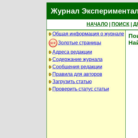
Журнал Экспериментал
НАЧАЛО
|
ПОИСК
|
Д
Общая информация о журнале
По
На
Золотые страницы
Адреса редакции
Содержание журнала
Сообщения редакции
Правила для авторов
Загрузить статью
Проверить статус статьи