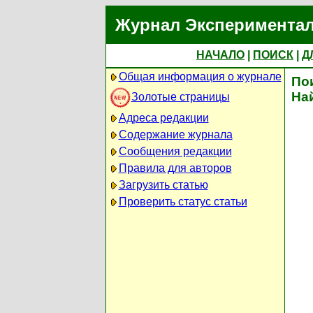
Журнал Экспериментал
НАЧАЛО
|
ПОИСК
|
Д
Общая информация о журнале
По
На
Золотые страницы
Адреса редакции
Содержание журнала
Сообщения редакции
Правила для авторов
Загрузить статью
Проверить статус статьи