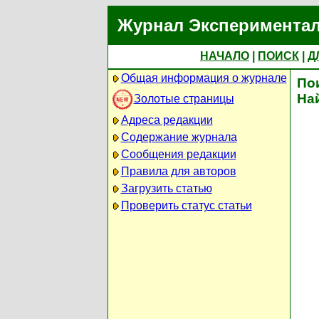
Журнал Экспериментал
НАЧАЛО
|
ПОИСК
|
Д
Общая информация о журнале
По
На
Золотые страницы
Адреса редакции
Содержание журнала
Сообщения редакции
Правила для авторов
Загрузить статью
Проверить статус статьи