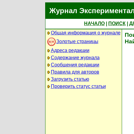
Журнал Экспериментал
НАЧАЛО
|
ПОИСК
|
Д
Общая информация о журнале
По
На
Золотые страницы
Адреса редакции
Содержание журнала
Сообщения редакции
Правила для авторов
Загрузить статью
Проверить статус статьи