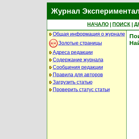
Журнал Экспериментал
НАЧАЛО
|
ПОИСК
|
Д
Общая информация о журнале
По
На
Золотые страницы
Адреса редакции
Содержание журнала
Сообщения редакции
Правила для авторов
Загрузить статью
Проверить статус статьи