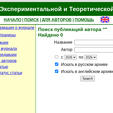
Экспериментальной и Теоретическо
НАЧАЛО
|
ПОИСК
|
ДЛЯ АВТОРОВ
|
ПОМОЩЬ
рмация о журнале
Поиск публикаций автора ""
Найдено 0
страницы
Название
кции
 журнала
Автор
редакции
с
по
 авторов
Искать в русском архиве
атью
Искать в английском архив
атус статьи