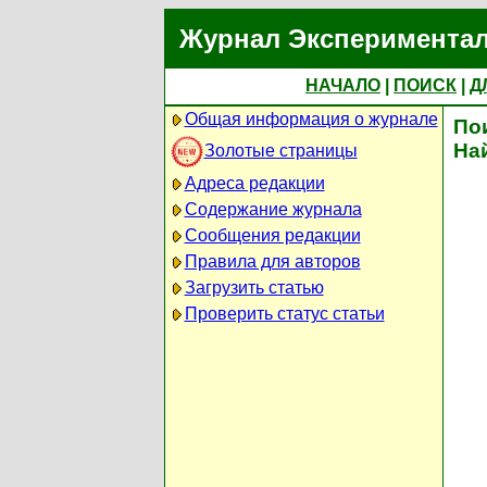
Журнал Экспериментал
НАЧАЛО
|
ПОИСК
|
Д
Общая информация о журнале
По
На
Золотые страницы
Адреса редакции
Содержание журнала
Сообщения редакции
Правила для авторов
Загрузить статью
Проверить статус статьи