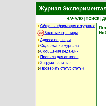
Журнал Экспериментал
НАЧАЛО
|
ПОИСК
|
Д
Общая информация о журнале
По
На
Золотые страницы
Адреса редакции
Содержание журнала
Сообщения редакции
Правила для авторов
Загрузить статью
Проверить статус статьи