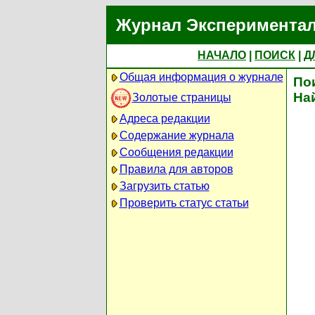
Журнал Экспериментал
НАЧАЛО
|
ПОИСК
|
Д
Общая информация о журнале
По
На
Золотые страницы
Адреса редакции
Содержание журнала
Сообщения редакции
Правила для авторов
Загрузить статью
Проверить статус статьи