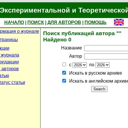
Экспериментальной и Теоретическо
НАЧАЛО
|
ПОИСК
|
ДЛЯ АВТОРОВ
|
ПОМОЩЬ
рмация о журнале
Поиск публикаций автора ""
Найдено 0
страницы
Название
кции
 журнала
Автор
редакции
с
по
 авторов
Искать в русском архиве
атью
Искать в английском архив
атус статьи