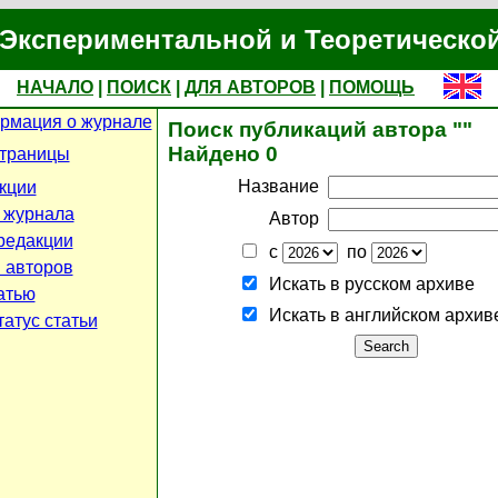
Экспериментальной и Теоретическо
НАЧАЛО
|
ПОИСК
|
ДЛЯ АВТОРОВ
|
ПОМОЩЬ
рмация о журнале
Поиск публикаций автора ""
Найдено 0
страницы
Название
кции
 журнала
Автор
редакции
с
по
 авторов
Искать в русском архиве
атью
Искать в английском архив
атус статьи