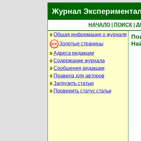
Журнал Экспериментал
НАЧАЛО
|
ПОИСК
|
Д
Общая информация о журнале
По
На
Золотые страницы
Адреса редакции
Содержание журнала
Сообщения редакции
Правила для авторов
Загрузить статью
Проверить статус статьи