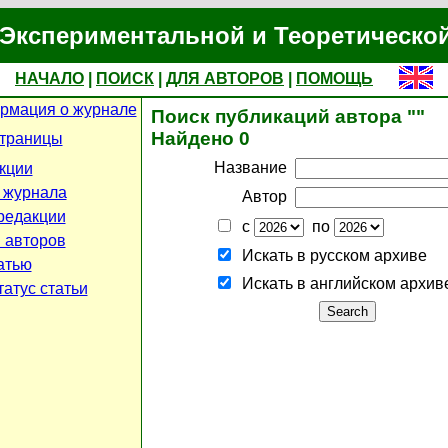
Экспериментальной и Теоретическо
НАЧАЛО
|
ПОИСК
|
ДЛЯ АВТОРОВ
|
ПОМОЩЬ
рмация о журнале
Поиск публикаций автора ""
Найдено 0
страницы
Название
кции
 журнала
Автор
редакции
с
по
 авторов
Искать в русском архиве
атью
Искать в английском архив
атус статьи