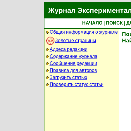
Журнал Экспериментал
НАЧАЛО
|
ПОИСК
|
Д
Общая информация о журнале
По
На
Золотые страницы
Адреса редакции
Содержание журнала
Сообщения редакции
Правила для авторов
Загрузить статью
Проверить статус статьи