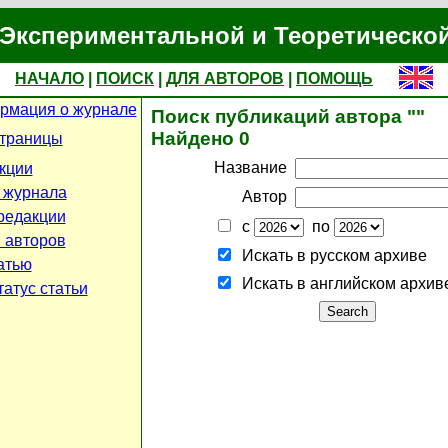
Экспериментальной и Теоретическо
НАЧАЛО
|
ПОИСК
|
ДЛЯ АВТОРОВ
|
ПОМОЩЬ
рмация о журнале
Поиск публикаций автора ""
Найдено 0
страницы
Название
кции
 журнала
Автор
редакции
с
по
 авторов
Искать в русском архиве
атью
Искать в английском архив
атус статьи