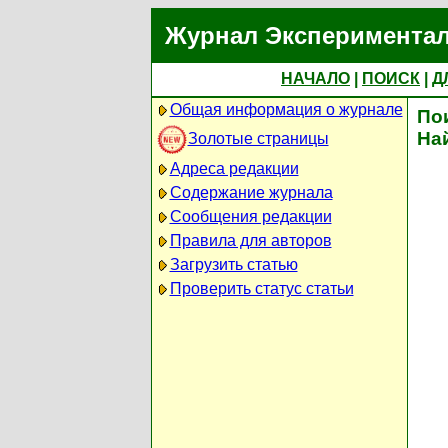
Журнал Экспериментал
НАЧАЛО
|
ПОИСК
|
Д
Общая информация о журнале
По
На
Золотые страницы
Адреса редакции
Содержание журнала
Сообщения редакции
Правила для авторов
Загрузить статью
Проверить статус статьи